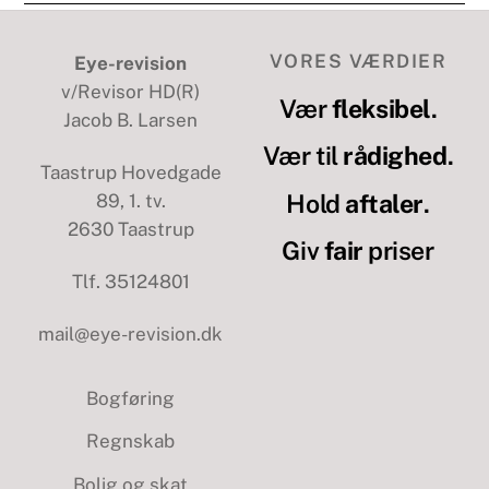
VORES VÆRDIER
Eye-revision
v/Revisor HD(R)
Vær
fleksibel
.
Jacob B. Larsen
Vær til
rådighed
.
Taastrup Hovedgade
Hold
aftaler
.
89, 1. tv.
2630 Taastrup
Giv
fair
priser
Tlf. 35124801
mail@eye-revision.dk
Bogføring
Regnskab
Bolig og skat